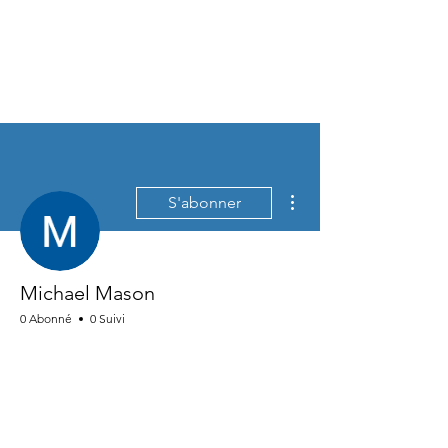
Plus d'actions
S'abonner
Michael Mason
0 Abonné
0 Suivi