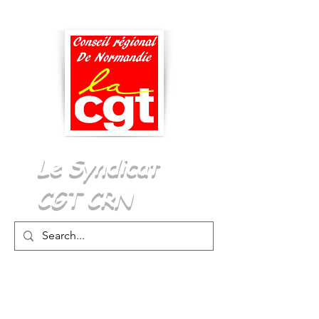
Menu
Le Syndicat
CGT CRN