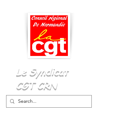
Menu
Le Syndicat
CGT CRN