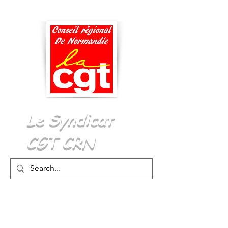
Menu
Le Syndicat
CGT CRN