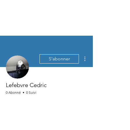
Plus d'actions
S'abonner
Lefebvre Cedric
0 Abonné
0 Suivi