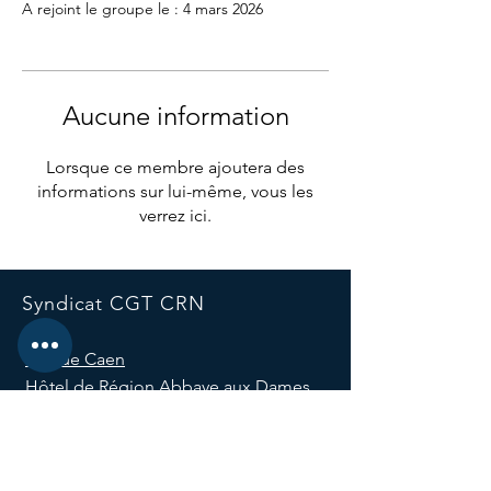
A rejoint le groupe le : 4 mars 2026
Aucune information
Lorsque ce membre ajoutera des
informations sur lui-même, vous les
verrez ici.
Syndicat CGT CRN
Site de Caen
Hôtel de Région Abbaye aux Dames
Place Reine Mathilde CS 523
14035 Caen, France
E-mail :
syndicatcgtcrn@normandie.fr