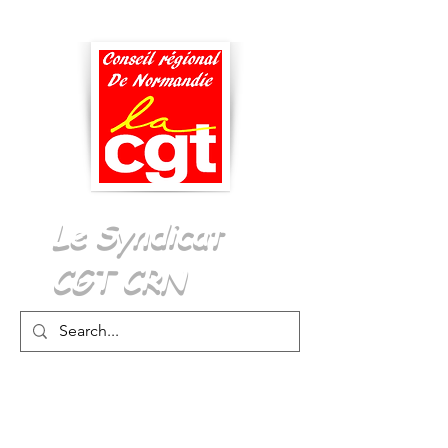
Menu
Le Syndicat
CGT CRN