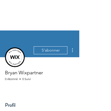
Plus d'actions
S'abonner
Bryan Wixpartner
0 Abonné
0 Suivi
Profil