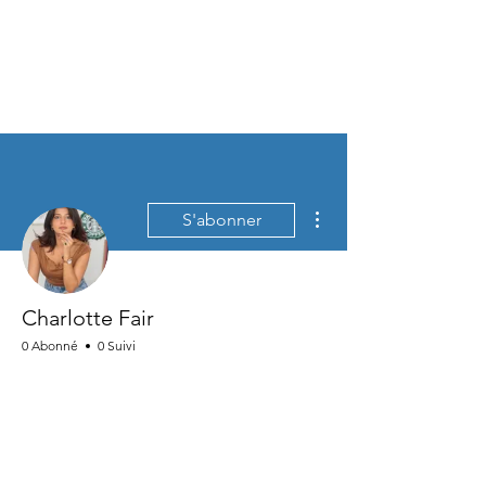
Plus d'actions
S'abonner
Charlotte Fair
0 Abonné
0 Suivi