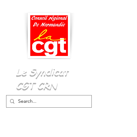
Menu
Le Syndicat
CGT CRN