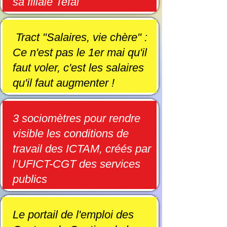
sa filiale Tefal
Tract "Salaires, vie chère" :
Ce n'est pas le 1er mai qu'il
faut voler, c'est les salaires
qu'il faut augmenter !
3 sociomètres pour rendre
visible les conditions de
travail des ICTAM, créés par
l’UFICT-CGT des services
publics
Le portail de l'emploi des