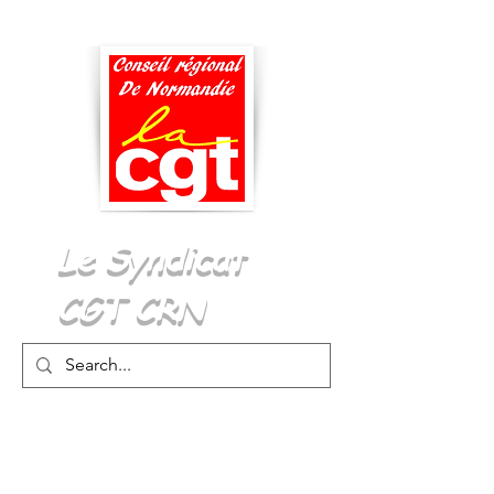
Menu
Le Syndicat
CGT CRN