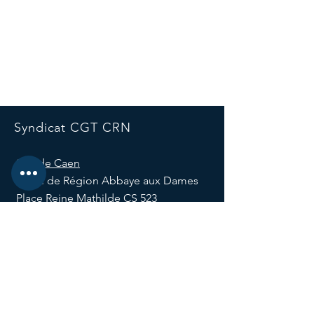
Syndicat CGT CRN
Site de Caen
Hôtel de Région Abbaye aux Dames
Place Reine Mathilde CS 523
14035 Caen, France
E-mail :
syndicatcgtcrn@normandie.fr
Tél :
02 31 91 21 82
Site de Rouen
Hôtel de Région