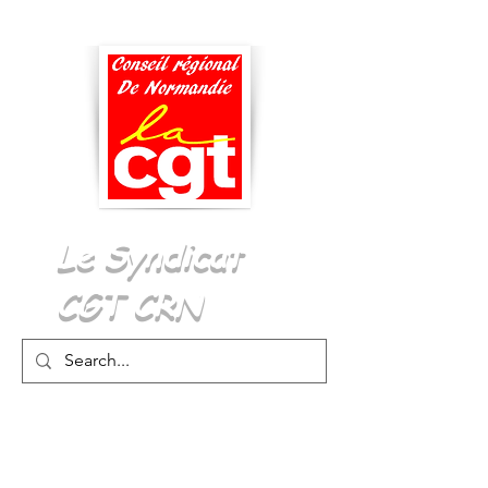
Menu
Le Syndicat
CGT CRN