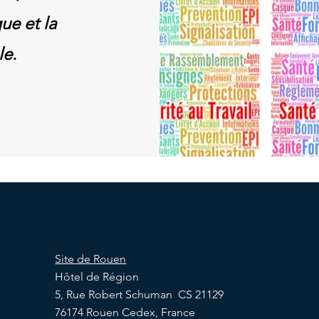
ue et la
le.
Site de Rouen
Hôtel de Région
5, Rue Robert Schuman CS 21129
76174 Rouen Cedex, France