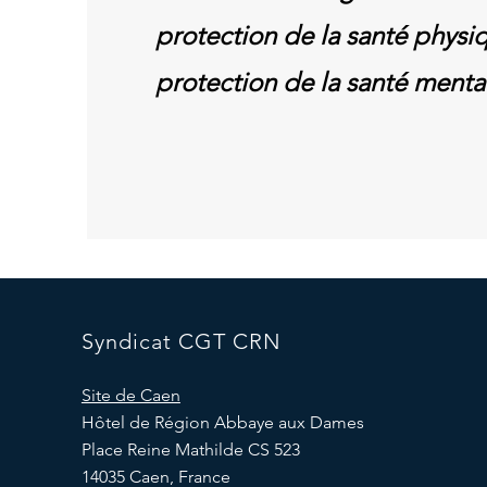
protection de la santé physiq
protection de la santé menta
Syndicat CGT CRN
Site de Caen
Hôtel de Région Abbaye aux Dames
Place Reine Mathilde CS 523
14035 Caen, France