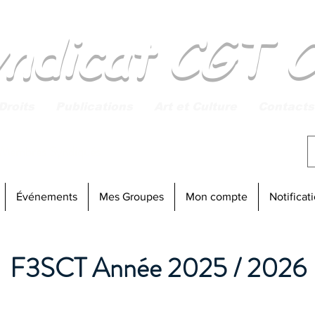
yndicat CGT 
Droits
Publications
Art et Culture
Contacts
 Membres Syndiqués
Connexion
Événements
Mes Groupes
Mon compte
Notificat
F3SCT Année 2025 / 2026