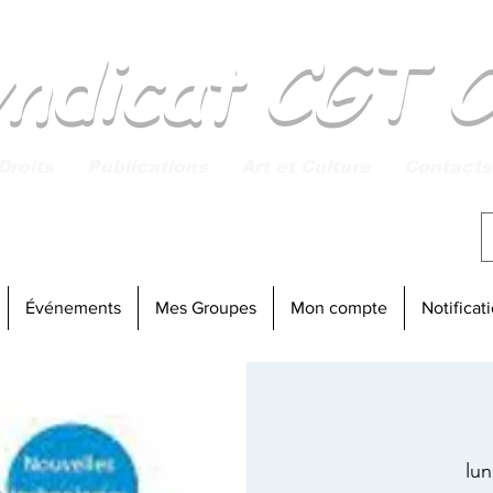
yndicat CGT 
Droits
Publications
Art et Culture
Contacts
 Membres Syndiqués
Connexion
Événements
Mes Groupes
Mon compte
Notificat
lun