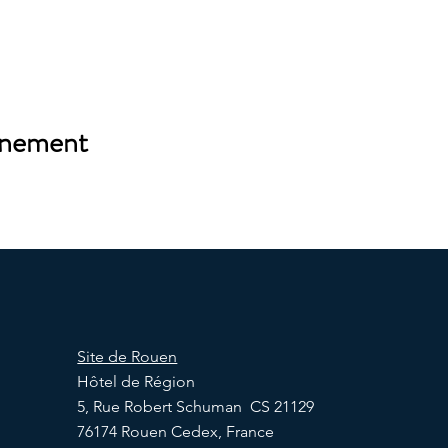
énement
Site de Rouen
Hôtel de Région
5, Rue Robert Schuman CS 21129
76174 Rouen Cedex, France