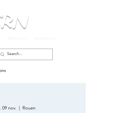
CRN
Dossiers
Instances
ions
. 09 nov.
  |  
Rouen