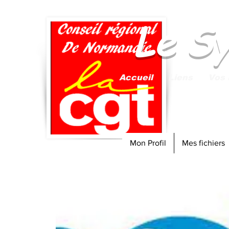
Le S
Accueil
Liens
Vos 
Accès
Mon Profil
Mes fichiers