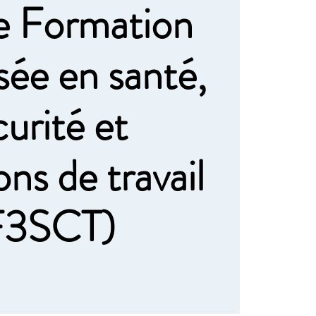
e Formation
isée en santé,
curité et
ons de travail
F3SCT)