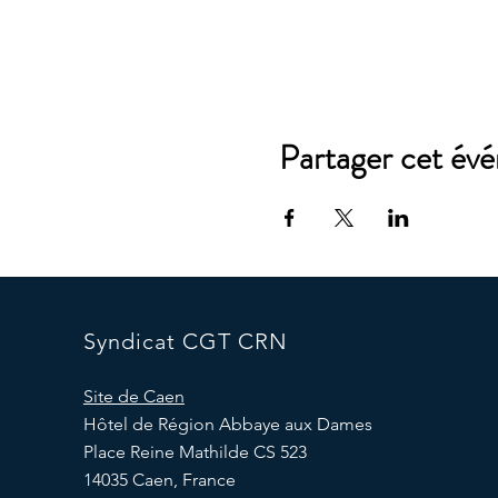
Partager cet év
Syndicat CGT CRN
Site de Caen
Hôtel de Région Abbaye aux Dames
Place Reine Mathilde CS 523
14035 Caen, France