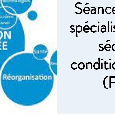
Séanc
spécial
sé
conditi
(