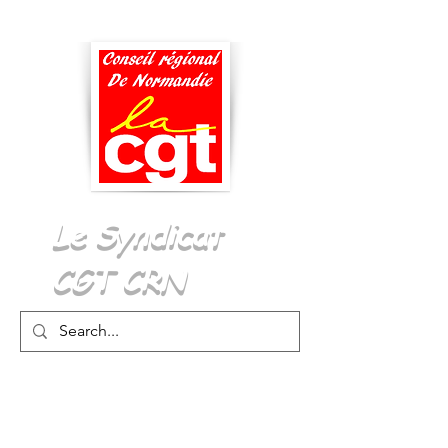
Menu
Le Syndicat
CGT CRN