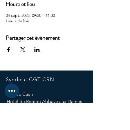
Heure et lieu
04 sept. 2025, 09:30 – 11:30
Lieu à définir
Partager cet événement
Syndicat CGT CRN
Site de Caen
Hôtel de Région Abbaye aux Dames
Place Reine Mathilde CS 523
14035 Caen, France
E-mail :
syndicatcgtcrn@normandie.fr