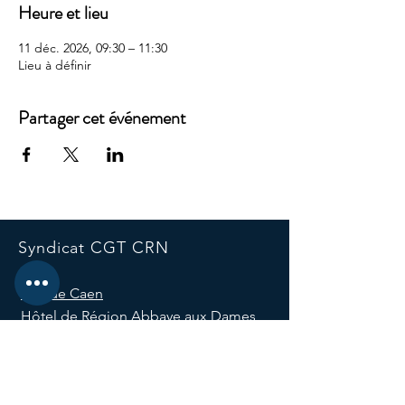
Heure et lieu
11 déc. 2026, 09:30 – 11:30
Lieu à définir
Partager cet événement
Syndicat CGT CRN
Site de Caen
Hôtel de Région Abbaye aux Dames
Place Reine Mathilde CS 523
14035 Caen, France
E-mail :
syndicatcgtcrn@normandie.fr