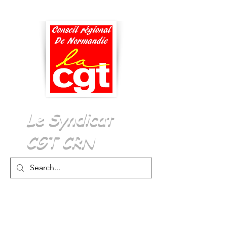
Menu
Le Syndicat
CGT CRN