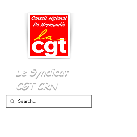
Menu
Le Syndicat
CGT CRN