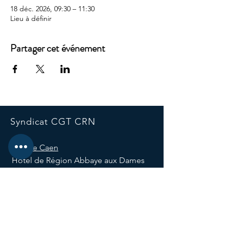
18 déc. 2026, 09:30 – 11:30
Lieu à définir
Partager cet événement
Syndicat CGT CRN
Site de Caen
Hôtel de Région Abbaye aux Dames
Place Reine Mathilde CS 523
14035 Caen, France
E-mail :
syndicatcgtcrn@normandie.fr
Tél :
02 31 91 21 82