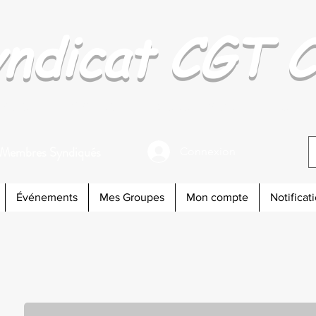
yndicat CGT 
Droits
Publications
Art et Culture
Contacts
 Membres Syndiqués
Connexion
Événements
Mes Groupes
Mon compte
Notificat