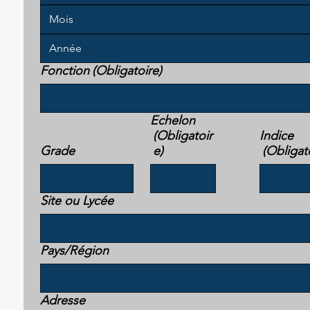
Mois
Fonction
(Obligatoire)
Echelon
(Obligatoir
Indice
Grade
e)
(Obligat
Site ou Lycée
Adresse multiligne
Pays/Région
Adresse