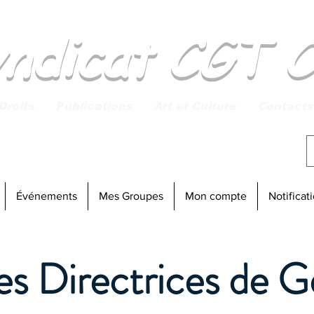
yndicat CGT 
Droits
Publications
Art et Culture
Contacts
 Membres Syndiqués
Connexion
Événements
Mes Groupes
Mon compte
Notificat
es Directrices de G