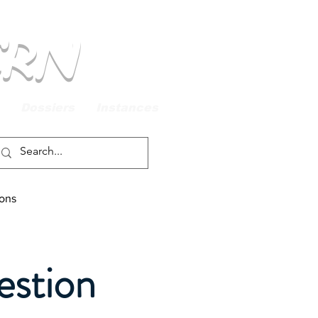
CRN
Dossiers
Instances
ions
estion