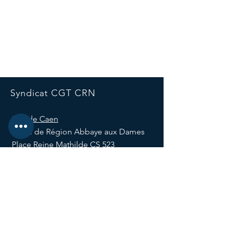
Syndicat CGT CRN
Site de Caen
Hôtel de Région Abbaye aux Dames
Place Reine Mathilde CS 523
14035 Caen, France
E-mail :
syndicatcgtcrn@normandie.fr
Tél :
02 31 91 21 82
Site de Rouen
Hôtel de Région