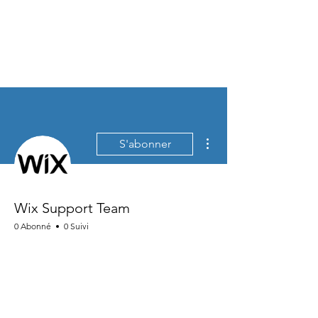
Plus d'actions
S'abonner
Wix Support Team
0 Abonné
0 Suivi