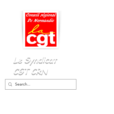
Menu
Le Syndicat
CGT CRN