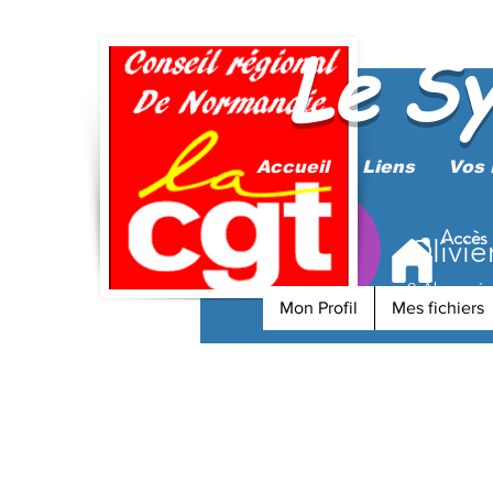
Le S
Accueil
Liens
Vos 
Accès
Olivie
0
Abonné
Mon Profil
Mes fichiers