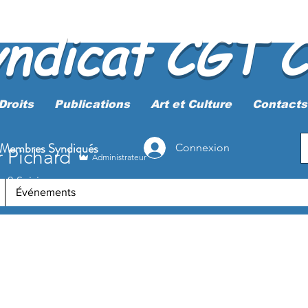
yndicat CGT 
Droits
Publications
Art et Culture
Contacts
 Membres Syndiqués
Connexion
r Pichard
Administrateur
0
Suivi
Événements