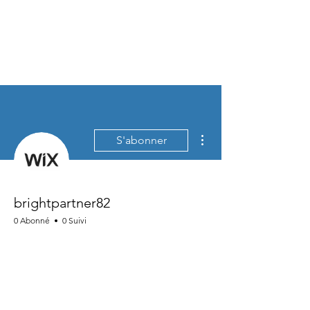
Plus d'actions
S'abonner
brightpartner82
0 Abonné
0 Suivi