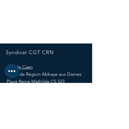
Syndicat CGT CRN
Site de Caen
Hôtel de Région Abbaye aux Dames
Place Reine Mathilde CS 523
14035 Caen, France
E-mail :
syndicatcgtcrn@normandie.fr
Tél :
02 31 91 21 82
Site de Rouen
Hôtel de Région