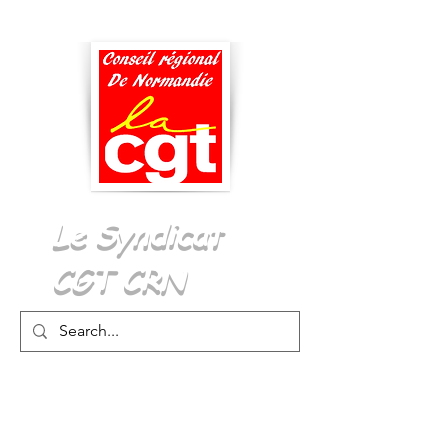
Menu
Le Syndicat
CGT CRN